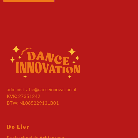
Alternative:
administratie@danceinnovation.nl
KVK: 27351242
BTW: NL085229131B01
De Lier
Basisschool de Achtsprong