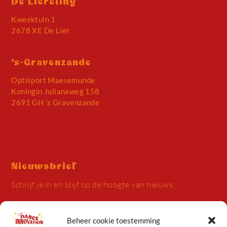
De Liereling
Kweektuin 1
2678 XE De Lier
‘s-Gravenzande
Optisport Maesemunde
Koningin Julianaweg 158
2691 GH ’s Gravenzande
Nieuwsbrief
Schrijf je in en blijf op de hoogte van nieuws
Beheer cookie toestemming