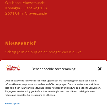
Optisport Maesemunde
Koningin Julianaweg 158
2691 GH ’s Gravenzande
Nieuwsbrief
Schrijf je in en blijf op de hoogte van nieuws
Beheer cookie toestemming
Om de beste website ervaring te bieden, gebruiken wij technologieën zoals cookies om
informatie over je apparaat op te slaan en/of te raadplegen. Door in te stemmen met deze
Inschrijven
technologieën kunnen wij gegevens zoals surfgedrag of unieke ID's op deze site verwerken.
Als je geen toestemming geeft of uw toestemming intrekt, kan dit een nadelige invloed
Alternative:
hebben op bepaalde functies en mogelijkheden.
Beheer opties