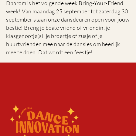
Daarom is het volgende week Bring-Your-Friend
week! Van maandag 25 september tot zaterdag 30
september staan onze dansdeuren open voor jouw
bestie! Breng je beste vriend of vriendin, je
klasgenootje(s), je broertje of zusje of je
buurtvrienden mee naar de dansles om heerlijk
mee te doen. Dat wordt een feestje!