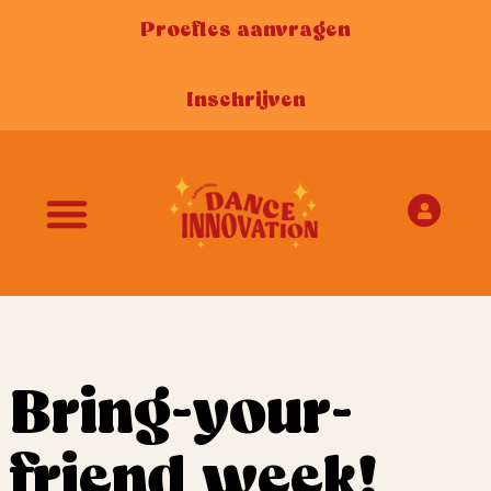
Proefles aanvragen
Inschrijven
Bring-your-
friend week!