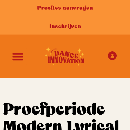
Proefles aanvragen
Inschrijven
Proefperiode
Modern Lyrical