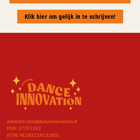
Klik hier om gelijk in te schrijven!
administratie@danceinnovation.nl
KVK: 27351242
BTW: NL085229131B01