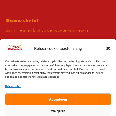
Nieuwsbrief
Schrijf je in en blijf op de hoogte van nieuws
Beheer cookie toestemming
Om de beste website ervaring te bieden, gebruiken wij technologieën zoals cookies om
informatie over je apparaat op te slaan en/of te raadplegen. Door in te stemmen met deze
Inschrijven
technologieën kunnen wij gegevens zoals surfgedrag of unieke ID's op deze site verwerken.
Als je geen toestemming geeft of uw toestemming intrekt, kan dit een nadelige invloed
Alternative:
hebben op bepaalde functies en mogelijkheden.
Beheer opties
© Dance Innovation 2026
Accepteren
Weigeren