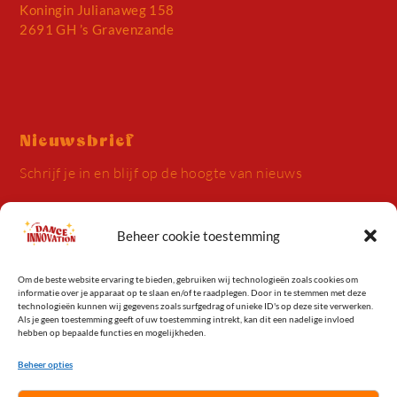
Koningin Julianaweg 158
2691 GH ’s Gravenzande
Nieuwsbrief
Schrijf je in en blijf op de hoogte van nieuws
Beheer cookie toestemming
Om de beste website ervaring te bieden, gebruiken wij technologieën zoals cookies om
informatie over je apparaat op te slaan en/of te raadplegen. Door in te stemmen met deze
Inschrijven
technologieën kunnen wij gegevens zoals surfgedrag of unieke ID's op deze site verwerken.
Als je geen toestemming geeft of uw toestemming intrekt, kan dit een nadelige invloed
Alternative:
hebben op bepaalde functies en mogelijkheden.
Beheer opties
© Dance Innovation 2026